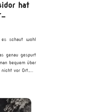
idor hat
r…
d es schaut wohl
as genau gespurt
n man bequem über
nicht vor Ort…..