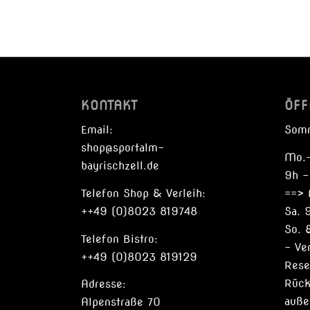
KONTAKT
ÖFF
Email:
Som
shop@sportalm-
Mo.-
bayrischzell.de
9h –
Telefon Shop & Verleih:
==> 
++49 (0)8023 819748
Sa. 
So. 
Telefon Bistro:
– Ve
++49 (0)8023 819129
Rese
Rück
Adresse:
auße
Alpenstraße 70