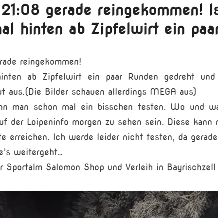
 21:08 gerade reingekommen! Is
al hinten ab Zipfelwirt ein paa
erade reingekommen!
hinten ab Zipfelwirt ein paar Runden gedreht un
ut aus.(Die Bilder schauen allerdings MEGA aus)
nn man schon mal ein bisschen testen. Wo und w
 auf der Loipeninfo morgen zu sehen sein. Diese kan
e erreichen. Ich werde leider nicht testen, da gerade 
e’s weitergeht…
 Sportalm Salomon Shop und Verleih in Bayrischzell