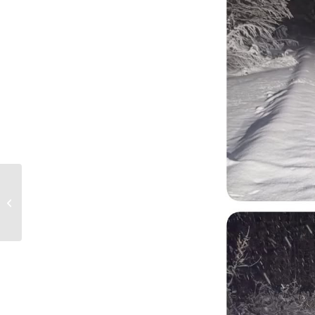
Die Sehnsucht nach
Schnee und
Wintersport steigt!
Derzeit werden unsere
Pisten...